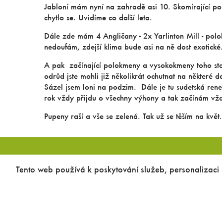
Jabloní mám nyní na zahradě asi 10. Skomírající po
chytlo se. Uvidíme co další leta.
Dále zde mám 4 Angličany - 2x Yarlinton Mill - pol
nedoufám, zdejší klima bude asi na ně dost exotické
A pak začínající polokmeny a vysokokmeny toho star
odrůd jste mohli již několikrát ochutnat na některé 
Sázel jsem loni na podzim. Dále je tu sudetská rene
rok vždy přijdu o všechny výhony a tak začínám vž
Pupeny raší a vše se zelená. Tak už se těším na květ.
Dobrý cider
Tento web používá k poskytování služeb, personalizaci
Od roku 2022 provozuje
Medovinárna
Od 1.1.2024 jsou objednávky ciderů možné pouze přes e-shop
Medovinárny
© Muzeum medoviny s.r.o. & Vojtěch Čížek |
RSS
|
Site map
Copying of any data outside of this website is not allowed