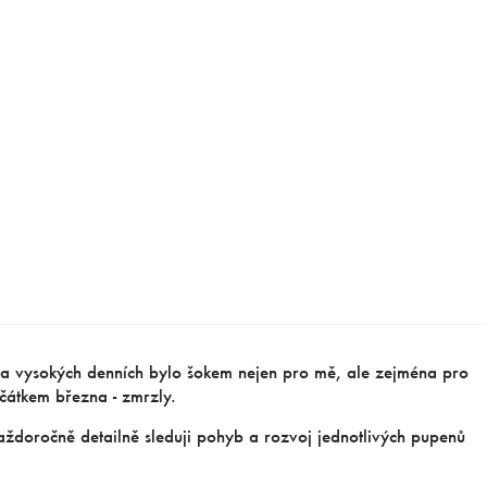
u a vysokých denních bylo šokem nejen pro mě, ale zejména pro
ačátkem března - zmrzly.
aždoročně detailně sleduji pohyb a rozvoj jednotlivých pupenů