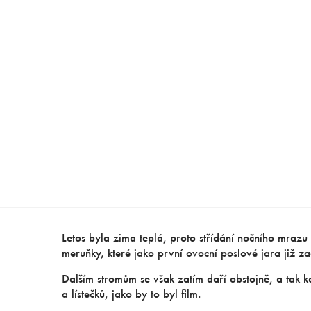
Letos byla zima teplá, proto střídání nočního mraz
meruňky, které jako první ovocní poslové jara již z
Dalším stromům se však zatím daří obstojně, a tak k
a lístečků, jako by to byl film.