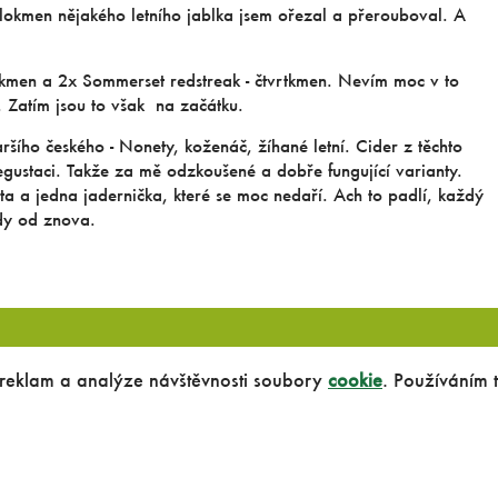
lokmen nějakého letního jablka jsem ořezal a přerouboval. A
okmen a 2x Sommerset redstreak - čtvrtkmen. Nevím moc v to
. Zatím jsou to však na začátku.
šího českého - Nonety, koženáč, žíhané letní. Cider z těchto
degustaci. Takže za mě odzkoušené a dobře fungující varianty.
ta a jedna jadernička, které se moc nedaří. Ach to padlí, každý
dy od znova.
 reklam a analýze návštěvnosti soubory
cookie
. Používáním 