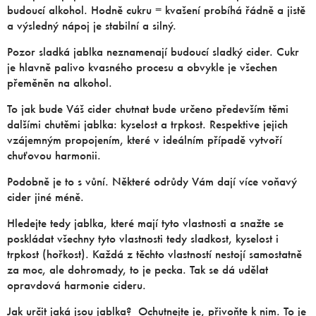
budoucí alkohol. Hodně cukru = kvašení probíhá řádně a jistě
a výsledný nápoj je stabilní a silný.
Pozor sladká jablka neznamenají budoucí sladký cider. Cukr
je hlavně palivo kvasného procesu a obvykle je všechen
přeměněn na alkohol.
To jak bude Váš cider chutnat bude určeno především těmi
dalšími chutěmi jablka: kyselost a trpkost. Respektive jejich
vzájemným propojením, které v ideálním případě vytvoří
chuťovou harmonii.
Podobně je to s vůní. Některé odrůdy Vám dají více voňavý
cider jiné méně.
Hledejte tedy jablka, které mají tyto vlastnosti a snažte se
poskládat všechny tyto vlastnosti tedy sladkost, kyselost i
trpkost (hořkost). Každá z těchto vlastností nestojí samostatně
za moc, ale dohromady, to je pecka. Tak se dá udělat
opravdová harmonie cideru.
Jak určit jaká jsou jablka? Ochutnejte je, přivoňte k nim. To je