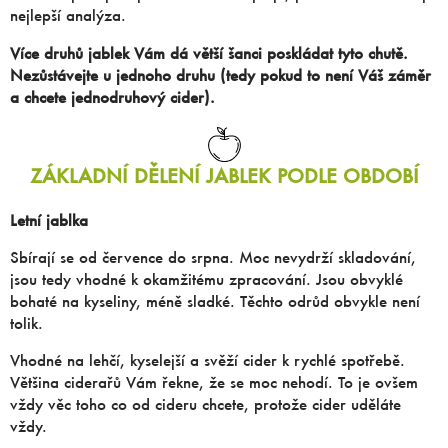
nejlepší analýza.
Více druhů jablek Vám dá větší šanci poskládat tyto chutě.
Nezůstávejte u jednoho druhu (tedy pokud to není Váš záměr
a chcete jednodruhový cider).
ZÁKLADNÍ DĚLENÍ JABLEK PODLE OBDOBÍ
Letní jablka
Sbírají se od července do srpna. Moc nevydrží skladování,
jsou tedy vhodné k okamžitému zpracování. Jsou obvyklé
bohaté na kyseliny, méně sladké. Těchto odrůd obvykle není
tolik.
Vhodné na lehčí, kyselejší a svěží cider k rychlé spotřebě.
Většina ciderařů Vám řekne, že se moc nehodí. To je ovšem
vždy věc toho co od cideru chcete, protože cider uděláte
vždy.