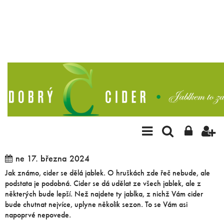
SVĚT CIDERU
O VÝROBĚ CIDERU
JABLKA - VYBRAT SPRÁVNĚ
ne 17. března 2024
Jak známo, cider se dělá jablek. O hruškách zde řeč nebude, ale
podstata je podobná. Cider se dá udělat ze všech jablek, ale z
některých bude lepší. Než najdete ty jablka, z nichž Vám cider
bude chutnat nejvíce, uplyne několik sezon. To se Vám asi
napoprvé nepovede.