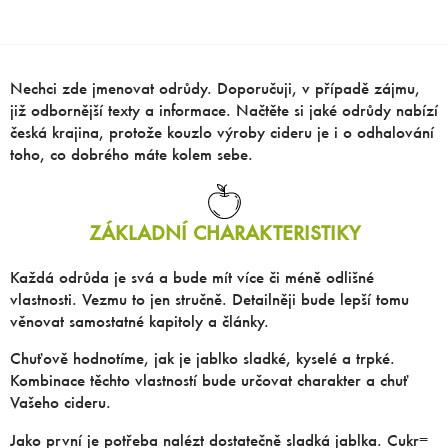
Nechci zde jmenovat odrůdy. Doporučuji, v případě zájmu,
již odbornější texty a informace. Načtěte si jaké odrůdy nabízí
česká krajina, protože kouzlo výroby cideru je i o odhalování
toho, co dobrého máte kolem sebe.
ZÁKLADNÍ CHARAKTERISTIKY
Každá odrůda je svá a bude mít více či méně odlišné
vlastnosti. Vezmu to jen stručně. Detailněji bude lepší tomu
věnovat samostatné kapitoly a články.
Chuťově hodnotíme, jak je jablko sladké, kyselé a trpké.
Kombinace těchto vlastností bude určovat charakter a chuť
Vašeho cideru.
Jako první je potřeba nalézt dostatečně sladká jablka. Cukr=